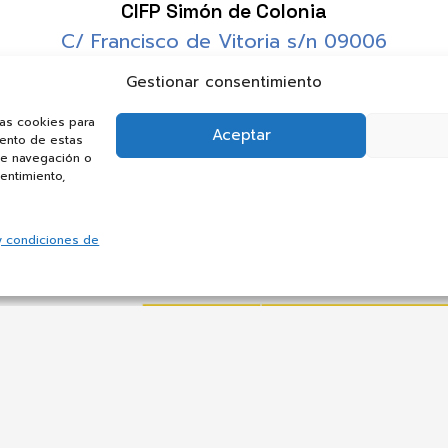
CIFP Simón de Colonia
C/ Francisco de Vitoria s/n 09006
BURGOS
Gestionar consentimiento
Tel 947 24 53 05
Fax 947 24 53 06
las cookies para
Aceptar
iento de estas
de navegación o
sentimiento,
y condiciones de