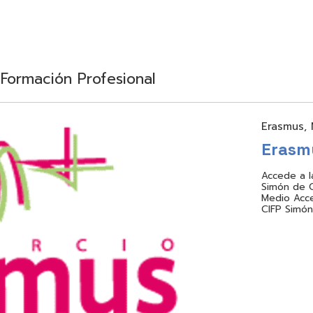
Formación Profesional
Erasmus
,
Erasm
Accede a l
Simón de C
Medio Acce
CIFP Simó