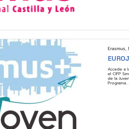
Erasmus
,
EUROJ
Accede a l
el CIFP Si
de la Juve
Programa…