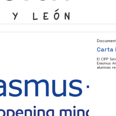
Document
Carta
El CIFP Si
Erasmus Am
alumnas re