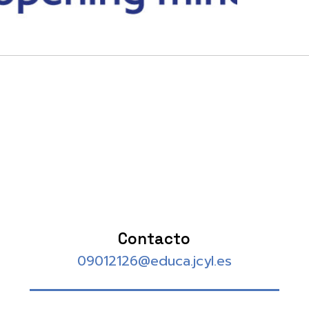
Contacto
09012126@educa.jcyl.es