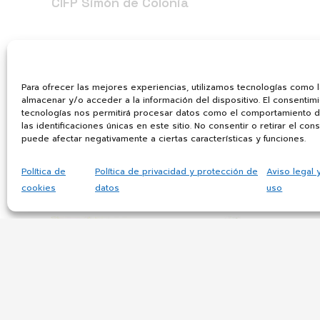
CIFP Simón de Colonia
El centro
Oferta Formativa
Actividades
Para ofrecer las mejores experiencias, utilizamos tecnologías como 
Noticias
almacenar y/o acceder a la información del dispositivo. El consentim
tecnologías nos permitirá procesar datos como el comportamiento 
las identificaciones únicas en este sitio. No consentir o retirar el con
puede afectar negativamente a ciertas características y funciones.
Política de
Política de privacidad y protección de
Aviso legal 
cookies
datos
uso