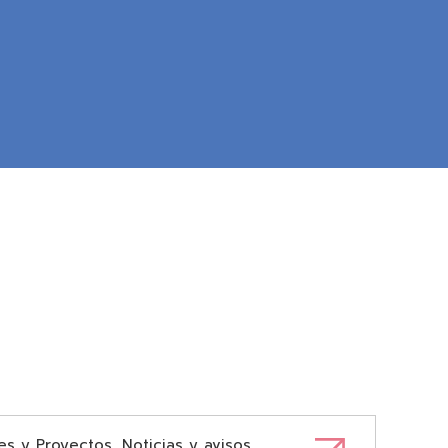
es y Proyectos
,
Noticias y avisos
,