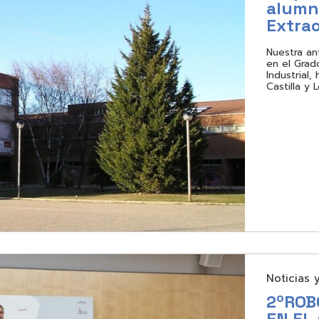
alumn
Extrao
Nuestra an
en el Grad
Industrial
Castilla y
Noticias 
2ºROB
EN EL