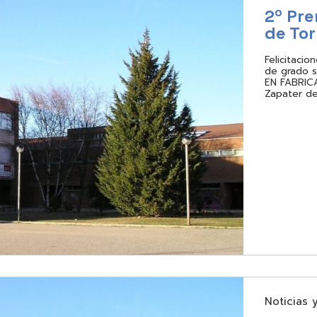
2º Pr
de To
Felicitaci
de grado 
EN FABRIC
Zapater de
Noticias 