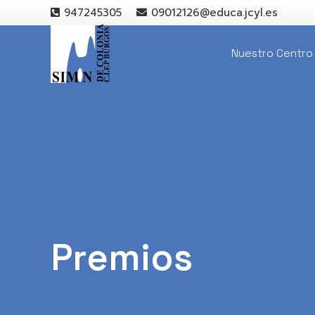
947245305
09012126@educa.jcyl.es
Nuestro Centro
Premios