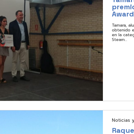
premio
Award
Tamara, al
obtenido e
en la cate
Steam…
Noticias 
Raquel