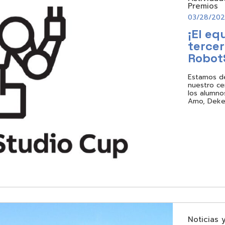
Premios
03/28/20
¡El eq
tercer
Robot
Estamos de
nuestro ce
los alumno
Amo, Dekel
Noticias 