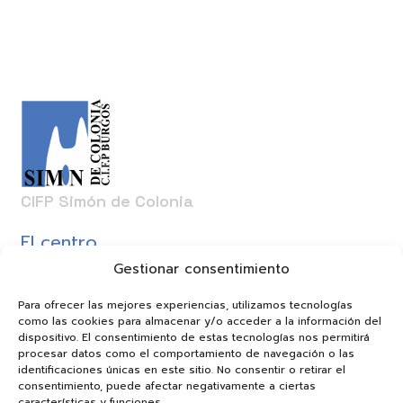
CIFP Simón de Colonia
El centro
Oferta Formativa
Gestionar consentimiento
Actividades
Noticias
Para ofrecer las mejores experiencias, utilizamos tecnologías
como las cookies para almacenar y/o acceder a la información del
dispositivo. El consentimiento de estas tecnologías nos permitirá
procesar datos como el comportamiento de navegación o las
Contacto
identificaciones únicas en este sitio. No consentir o retirar el
consentimiento, puede afectar negativamente a ciertas
09012126@educa.jcyl.es
características y funciones.