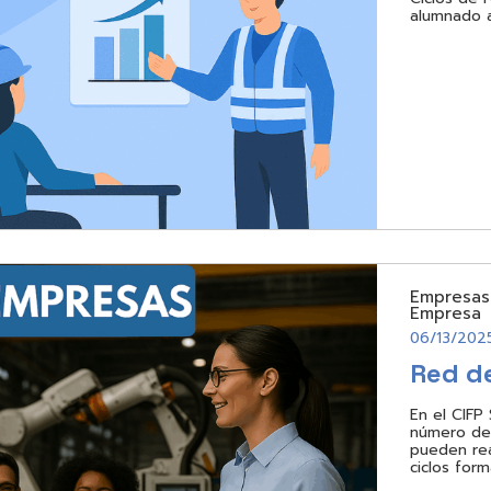
alumnado a
Empresas
Empresa
06/13/202
Red d
En el CIFP
número de
pueden rea
ciclos form