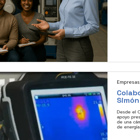
Empresas
Colabo
Simón
Desde el C
apoyo pres
de una cám
de energía