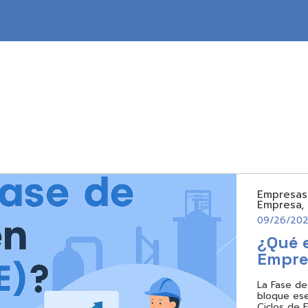
Empresas
Empresa
,
09/26/20
¿Qué e
Empre
La Fase de
bloque esen
Ciclos de 