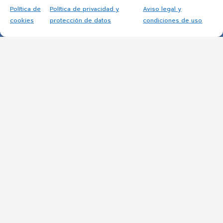
Política de
Política de privacidad y
Aviso legal y
cookies
protección de datos
condiciones de uso
Noticias y avisos
,
Pruebas Libres
05/21/2026
Pruebas Libres para la obtención del
Título de Técnico Superior en Sistemas
Electrotécnicos y Automatizados
Pruebas Libres para la obtención del Título
de Técnico Superior…
Categorías