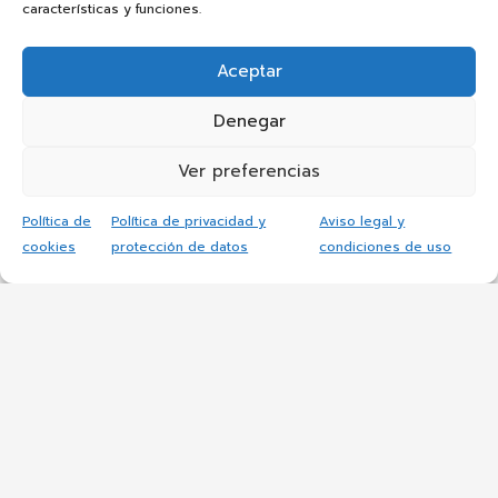
características y funciones.
CIFP Simón de Colonia
Aceptar
El centro
Oferta Formativa
Denegar
Actividades
Noticias
Ver preferencias
Política de
Política de privacidad y
Aviso legal y
Contacto
cookies
protección de datos
condiciones de uso
09012126@educa.jcyl.es
CIFP Simón de Colonia
C/ Francisco de Vitoria s/n 09006
BURGOS
Tel 947 24 53 05
Fax 947 24 53 06