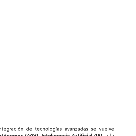
integración de tecnologías avanzadas se vuelve
utónomos (AGV)
,
Inteligencia Artificial (IA)
, y la