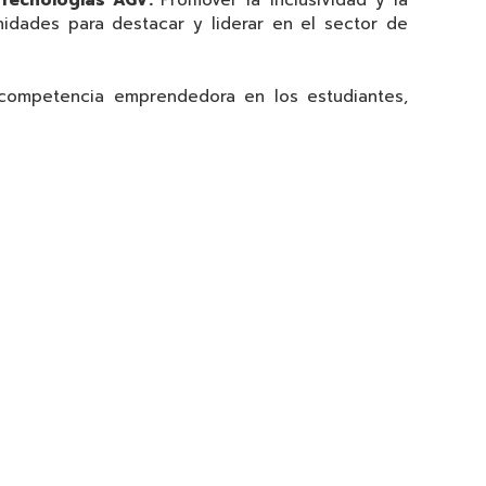
 Tecnologías AGV:
Promover la inclusividad y la
idades para destacar y liderar en el sector de
 competencia emprendedora en los estudiantes,